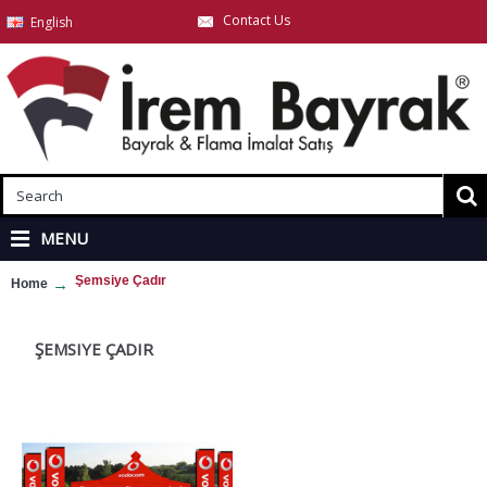
Contact Us
English
MENU
Şemsiye Çadır
Home
ŞEMSIYE ÇADIR