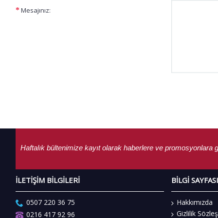
Mesajınız:
Haftalık bültenimize kayıt olarak haberlere ve promosyonlara g
İLETIŞIM BILGILERI
BILGI SAYFAS
Hakkımızda
0507 220 36 75
Gizlilik Sözl
0216 417 92 96