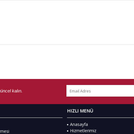
üncel kalın.
I
HIZLI MENÜ
Anasayfa
Hizmetlerimiz
eşmesi