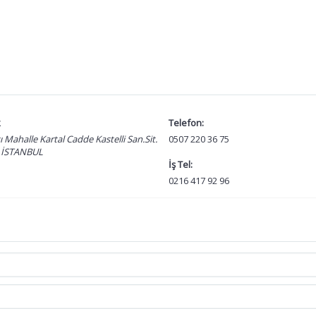
k
Telefon:
ı Mahalle Kartal Cadde Kastelli San.Sit.
0507 220 36 75
l İSTANBUL
İş Tel:
0216 417 92 96