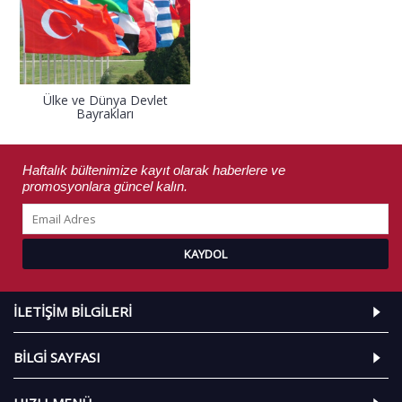
Ülke ve Dünya Devlet
Bayrakları
Haftalık bültenimize kayıt olarak haberlere ve
promosyonlara güncel kalın.
KAYDOL
İLETIŞIM BILGILERI
BILGI SAYFASI